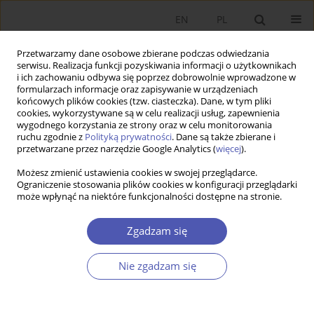
EN
PL
Przetwarzamy dane osobowe zbierane podczas odwiedzania
serwisu. Realizacja funkcji pozyskiwania informacji o użytkownikach
i ich zachowaniu odbywa się poprzez dobrowolnie wprowadzone w
formularzach informacje oraz zapisywanie w urządzeniach
końcowych plików cookies (tzw. ciasteczka). Dane, w tym pliki
cookies, wykorzystywane są w celu realizacji usług, zapewnienia
wygodnego korzystania ze strony oraz w celu monitorowania
Autor
Oded Stark
ruchu zgodnie z
Polityką prywatności
. Dane są także zbierane i
przetwarzane przez narzędzie Google Analytics (
więcej
).
Możesz zmienić ustawienia cookies w swojej przeglądarce.
On the Economics of Others
Ograniczenie stosowania plików cookies w konfiguracji przeglądarki
może wpłynąć na niektóre funkcjonalności dostępne na stronie.
Oded Stark
Ekonomista 2013;(5):709-715
Zgadzam się
Statystyki
Nie zgadzam się
Streszczenie
Artykuł
(PDF)
Wyślij swój artykuł