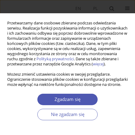
EN
PL
Przetwarzamy dane osobowe zbierane podczas odwiedzania
serwisu. Realizacja funkcji pozyskiwania informacji o użytkownikach
i ich zachowaniu odbywa się poprzez dobrowolnie wprowadzone w
formularzach informacje oraz zapisywanie w urządzeniach
końcowych plików cookies (tzw. ciasteczka). Dane, w tym pliki
cookies, wykorzystywane są w celu realizacji usług, zapewnienia
wygodnego korzystania ze strony oraz w celu monitorowania
Special Issue: “Political economy
ruchu zgodnie z
Polityką prywatności
. Dane są także zbierane i
przetwarzane przez narzędzie Google Analytics (
więcej
).
in Central and Eastern Europe”
Możesz zmienić ustawienia cookies w swojej przeglądarce.
Ograniczenie stosowania plików cookies w konfiguracji przeglądarki
Special Issue: “Political economy in Central and Eastern
może wpłynąć na niektóre funkcjonalności dostępne na stronie.
Europe”
Call for papers
Zgadzam się
Guest editor: Jan Fałkowski, University of Warsaw, Poland
Nie zgadzam się
This special issue invites papers that contribute to better
understand political economy processes in Central and