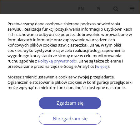
EN
PL
Przetwarzamy dane osobowe zbierane podczas odwiedzania
serwisu. Realizacja funkcji pozyskiwania informacji o użytkownikach
i ich zachowaniu odbywa się poprzez dobrowolnie wprowadzone w
formularzach informacje oraz zapisywanie w urządzeniach
końcowych plików cookies (tzw. ciasteczka). Dane, w tym pliki
cookies, wykorzystywane są w celu realizacji usług, zapewnienia
wygodnego korzystania ze strony oraz w celu monitorowania
Autor
Bartłomiej Lisicki
ruchu zgodnie z
Polityką prywatności
. Dane są także zbierane i
przetwarzane przez narzędzie Google Analytics (
więcej
).
ARTYKUŁ
Możesz zmienić ustawienia cookies w swojej przeglądarce.
Ograniczenie stosowania plików cookies w konfiguracji przeglądarki
Wpływ płci i wykształcenia średniego na wyniki
może wpłynąć na niektóre funkcjonalności dostępne na stronie.
nauczania rachunkowości na poziomie
akademickim na tle pandemii COVID-19
Zgadzam się
Bartłomiej Lisicki
,
Aleksandra Szewieczek
Ekonomista 2024;(2):209-228
Nie zgadzam się
DOI
:
https://doi.org/10.52335/ekon/188079
Statystyki