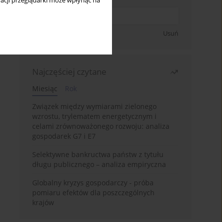
acji przeglądarki może wpłynąć na
Zapisz się
Usuń
Najczęściej czytane
Miesiąc
Rok
Związek między wymiarami zielonego
wzrostu, trylematem energetycznym i
celami zrównoważonego rozwoju: analiza
gospodarek G7 i E7
Selektywne bankructwa państw z tytułu
długu publicznego – analiza empiryczna
Globalny kryzys gospodarczy - próba
pomiaru efektów dla poszczególnych
krajów