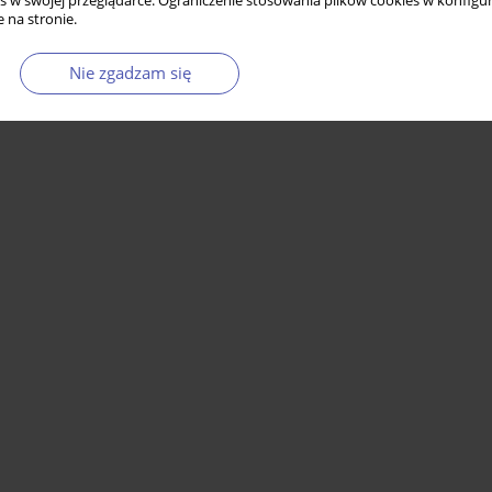
s w swojej przeglądarce. Ograniczenie stosowania plików cookies w konfigur
 na stronie.
Nie zgadzam się