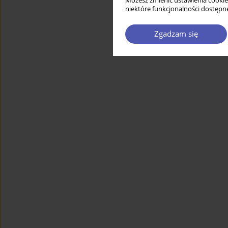
Możesz zmienić ustawienia cookie
niektóre funkcjonalności dostępne
Zgadzam się