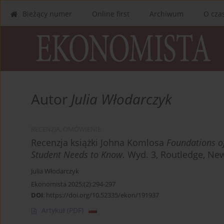
Bieżący numer
Online first
Archiwum
O cza
Autor
Julia Włodarczyk
RECENZJA, OMÓWIENIE
Recenzja książki Johna Komlosa
Foundations o
Student Needs to Know
. Wyd. 3, Routledge, New
Julia Włodarczyk
Ekonomista 2025;(2):294-297
DOI
:
https://doi.org/10.52335/ekon/191937
Artykuł
(PDF)