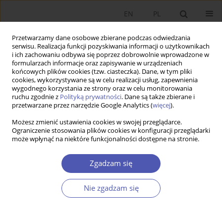
EN
PL
Przetwarzamy dane osobowe zbierane podczas odwiedzania
serwisu. Realizacja funkcji pozyskiwania informacji o użytkownikach
i ich zachowaniu odbywa się poprzez dobrowolnie wprowadzone w
formularzach informacje oraz zapisywanie w urządzeniach
końcowych plików cookies (tzw. ciasteczka). Dane, w tym pliki
cookies, wykorzystywane są w celu realizacji usług, zapewnienia
wygodnego korzystania ze strony oraz w celu monitorowania
Autor
Rafał Balina
ruchu zgodnie z
Polityką prywatności
. Dane są także zbierane i
przetwarzane przez narzędzie Google Analytics (
więcej
).
Możesz zmienić ustawienia cookies w swojej przeglądarce.
Prognozowanie zagrożenia bankructwem
Ograniczenie stosowania plików cookies w konfiguracji przeglądarki
może wpłynąć na niektóre funkcjonalności dostępne na stronie.
przedsiębiorstw w wybranych branżach
Sławomir Juszczyk
,
Rafał Balina
Zgadzam się
Ekonomista 2014;(1):67-95
Statystyki
Nie zgadzam się
Streszczenie
Artykuł
(PDF)