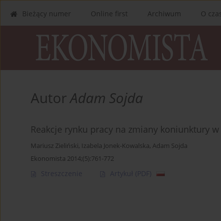
Bieżący numer
Online first
Archiwum
O cza
Autor
Adam Sojda
Reakcje rynku pracy na zmiany koniunktury w 
Mariusz Zieliński
,
Izabela Jonek-Kowalska
,
Adam Sojda
Ekonomista 2014;(5):761-772
Streszczenie
Artykuł
(PDF)