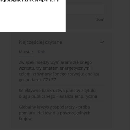
acji przeglądarki może wpłynąć na
Zapisz się
Usuń
Najczęściej czytane
Miesiąc
Rok
Związek między wymiarami zielonego
wzrostu, trylematem energetycznym i
celami zrównoważonego rozwoju: analiza
gospodarek G7 i E7
Selektywne bankructwa państw z tytułu
długu publicznego – analiza empiryczna
Globalny kryzys gospodarczy - próba
pomiaru efektów dla poszczególnych
krajów