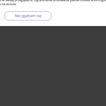
s w swojej przeglądarce. Ograniczenie stosowania plików cookies w konfigur
 na stronie.
Nie zgadzam się