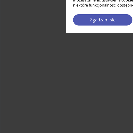
Możesz zmienić ustawienia cookie
niektóre funkcjonalności dostępne
Zgadzam się