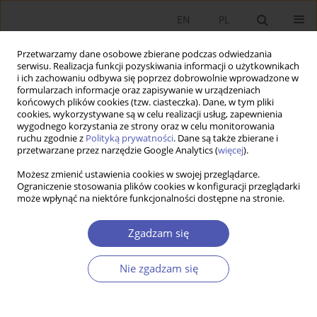
EN
PL
Przetwarzamy dane osobowe zbierane podczas odwiedzania
serwisu. Realizacja funkcji pozyskiwania informacji o użytkownikach
i ich zachowaniu odbywa się poprzez dobrowolnie wprowadzone w
formularzach informacje oraz zapisywanie w urządzeniach
końcowych plików cookies (tzw. ciasteczka). Dane, w tym pliki
cookies, wykorzystywane są w celu realizacji usług, zapewnienia
wygodnego korzystania ze strony oraz w celu monitorowania
Autor
Artur Walasik
ruchu zgodnie z
Polityką prywatności
. Dane są także zbierane i
przetwarzane przez narzędzie Google Analytics (
więcej
).
Możesz zmienić ustawienia cookies w swojej przeglądarce.
Fiscal Demography : Age-related Redistribution of
Ograniczenie stosowania plików cookies w konfiguracji przeglądarki
może wpłynąć na niektóre funkcjonalności dostępne na stronie.
Consumption Taxation
Artur Walasik
Zgadzam się
Ekonomista 2018;(5):578-593
Statystyki
Nie zgadzam się
Streszczenie
Artykuł
(PDF)