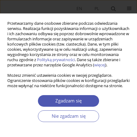
EN
PL
Przetwarzamy dane osobowe zbierane podczas odwiedzania
serwisu. Realizacja funkcji pozyskiwania informacji o użytkownikach
i ich zachowaniu odbywa się poprzez dobrowolnie wprowadzone w
formularzach informacje oraz zapisywanie w urządzeniach
końcowych plików cookies (tzw. ciasteczka). Dane, w tym pliki
cookies, wykorzystywane są w celu realizacji usług, zapewnienia
wygodnego korzystania ze strony oraz w celu monitorowania
Autor
Jan Sztaudynger
ruchu zgodnie z
Polityką prywatności
. Dane są także zbierane i
przetwarzane przez narzędzie Google Analytics (
więcej
).
ARTYKUŁ
Możesz zmienić ustawienia cookies w swojej przeglądarce.
Ograniczenie stosowania plików cookies w konfiguracji przeglądarki
Wpływ wąskich gardeł podażowych na
może wpłynąć na niektóre funkcjonalności dostępne na stronie.
efektywność inwestycji
Jan Marek Sztaudynger
,
Jan Jacek Sztaudynger
Zgadzam się
Ekonomista 2022;(1):23-40
DOI
:
https://doi.org/10.52335/dvqigjykff47
Nie zgadzam się
Statystyki
Streszczenie
Artykuł
(PDF)