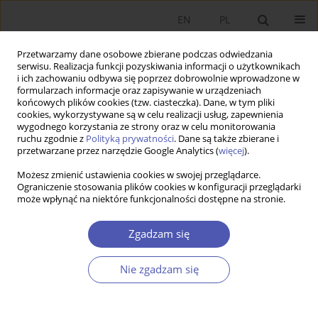
EN
PL
Przetwarzamy dane osobowe zbierane podczas odwiedzania
serwisu. Realizacja funkcji pozyskiwania informacji o użytkownikach
i ich zachowaniu odbywa się poprzez dobrowolnie wprowadzone w
formularzach informacje oraz zapisywanie w urządzeniach
końcowych plików cookies (tzw. ciasteczka). Dane, w tym pliki
cookies, wykorzystywane są w celu realizacji usług, zapewnienia
wygodnego korzystania ze strony oraz w celu monitorowania
Autor
Aneta Hryckiewicz
ruchu zgodnie z
Polityką prywatności
. Dane są także zbierane i
przetwarzane przez narzędzie Google Analytics (
więcej
).
Zmiany w nadzorze finansowym oraz ich wpływ
Możesz zmienić ustawienia cookies w swojej przeglądarce.
Ograniczenie stosowania plików cookies w konfiguracji przeglądarki
na system finansowy w krajach UE
może wpłynąć na niektóre funkcjonalności dostępne na stronie.
Aneta Hryckiewicz
,
Małgorzata Pawłowska
Zgadzam się
Ekonomista 2014;(4):517-544
Statystyki
Nie zgadzam się
Streszczenie
Artykuł
(PDF)
Interwencje rządowe w sektorze bankowym a