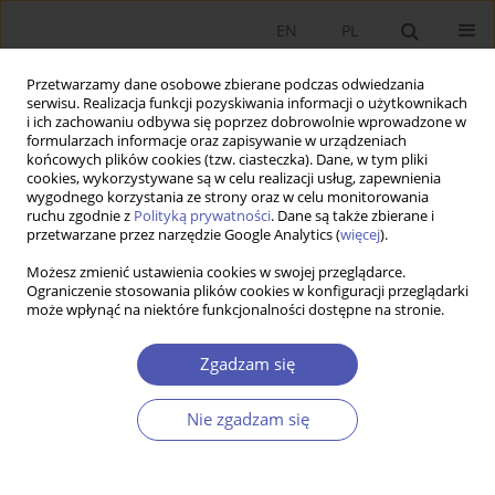
EN
PL
Przetwarzamy dane osobowe zbierane podczas odwiedzania
serwisu. Realizacja funkcji pozyskiwania informacji o użytkownikach
i ich zachowaniu odbywa się poprzez dobrowolnie wprowadzone w
formularzach informacje oraz zapisywanie w urządzeniach
końcowych plików cookies (tzw. ciasteczka). Dane, w tym pliki
cookies, wykorzystywane są w celu realizacji usług, zapewnienia
wygodnego korzystania ze strony oraz w celu monitorowania
Autor
Grzegorz Strupczewski
ruchu zgodnie z
Polityką prywatności
. Dane są także zbierane i
przetwarzane przez narzędzie Google Analytics (
więcej
).
Możesz zmienić ustawienia cookies w swojej przeglądarce.
Retencja ryzyka a ubezpieczenie: analiza
Ograniczenie stosowania plików cookies w konfiguracji przeglądarki
może wpłynąć na niektóre funkcjonalności dostępne na stronie.
zachowań polskich przedsiębiorstw
Grzegorz Strupczewski
,
Michał Thlon
Zgadzam się
Ekonomista 2015;(6):804-829
Statystyki
Nie zgadzam się
Streszczenie
Artykuł
(PDF)