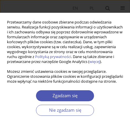
EN
PL
Przetwarzamy dane osobowe zbierane podczas odwiedzania
serwisu. Realizacja funkcji pozyskiwania informacji o użytkownikach
i ich zachowaniu odbywa się poprzez dobrowolnie wprowadzone w
formularzach informacje oraz zapisywanie w urządzeniach
końcowych plików cookies (tzw. ciasteczka). Dane, w tym pliki
cookies, wykorzystywane są w celu realizacji usług, zapewnienia
wygodnego korzystania ze strony oraz w celu monitorowania
Autor
KATARZYNA OWSIAK
ruchu zgodnie z
Polityką prywatności
. Dane są także zbierane i
przetwarzane przez narzędzie Google Analytics (
więcej
).
Możesz zmienić ustawienia cookies w swojej przeglądarce.
Relacje pomiędzy władzami centralnymi a
Ograniczenie stosowania plików cookies w konfiguracji przeglądarki
może wpłynąć na niektóre funkcjonalności dostępne na stronie.
władzami samorządowymi w świetle nowej
ekonomii instytucjonalnej
Zgadzam się
KATARZYNA OWSIAK
Ekonomista 2021;(2):66-93
Nie zgadzam się
DOI
:
https://doi.org/10.52335/dvqigjykff11
Statystyki