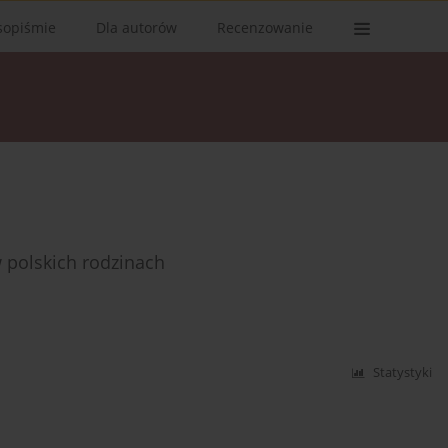
sopiśmie
Dla autorów
Recenzowanie
 polskich rodzinach
Statystyki