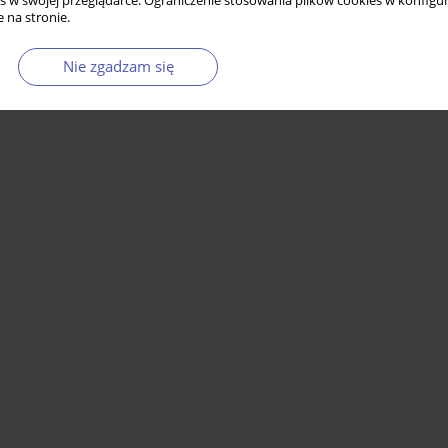
s w swojej przeglądarce. Ograniczenie stosowania plików cookies w konfigur
 na stronie.
Nie zgadzam się