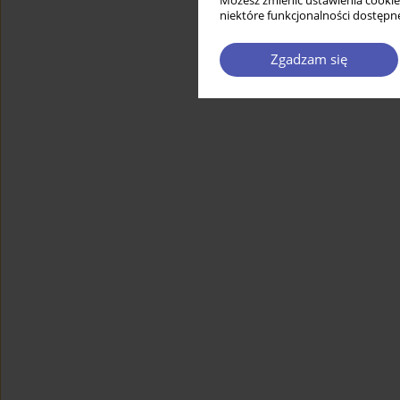
Możesz zmienić ustawienia cookie
niektóre funkcjonalności dostępne
Zgadzam się