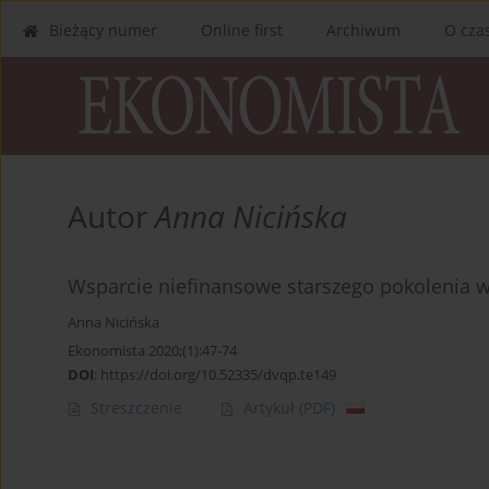
Bieżący numer
Online first
Archiwum
O cza
Autor
Anna Nicińska
Wsparcie niefinansowe starszego pokolenia w
Anna Nicińska
Ekonomista 2020;(1):47-74
DOI
:
https://doi.org/10.52335/dvqp.te149
Streszczenie
Artykuł
(PDF)