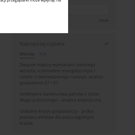
acji przeglądarki może wpłynąć na
Zapisz się
Usuń
Najczęściej czytane
Miesiąc
Rok
Związek między wymiarami zielonego
wzrostu, trylematem energetycznym i
celami zrównoważonego rozwoju: analiza
gospodarek G7 i E7
Selektywne bankructwa państw z tytułu
długu publicznego – analiza empiryczna
Globalny kryzys gospodarczy - próba
pomiaru efektów dla poszczególnych
krajów