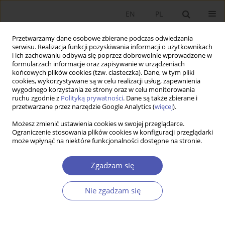
EN
PL
Przetwarzamy dane osobowe zbierane podczas odwiedzania
serwisu. Realizacja funkcji pozyskiwania informacji o użytkownikach
i ich zachowaniu odbywa się poprzez dobrowolnie wprowadzone w
formularzach informacje oraz zapisywanie w urządzeniach
końcowych plików cookies (tzw. ciasteczka). Dane, w tym pliki
cookies, wykorzystywane są w celu realizacji usług, zapewnienia
wygodnego korzystania ze strony oraz w celu monitorowania
Autor
Milena Bieniek
ruchu zgodnie z
Polityką prywatności
. Dane są także zbierane i
przetwarzane przez narzędzie Google Analytics (
więcej
).
Możesz zmienić ustawienia cookies w swojej przeglądarce.
ARTYKUŁ
Ograniczenie stosowania plików cookies w konfiguracji przeglądarki
może wpłynąć na niektóre funkcjonalności dostępne na stronie.
Zadeklarowani niekupujący żywności
ekologicznej: badania nad opracowaniem profilu
Zgadzam się
młodych brytyjskich i polskich konsumentów
Aleksandra Kowalska
,
Julia Wojciechowska-Solis
,
Milena Bieniek
,
Nie zgadzam się
Monika Ratajczyk
,
Louise Manning
Ekonomista 2023;(1):28-50
DOI
:
https://doi.org/10.52335/ekon/161833