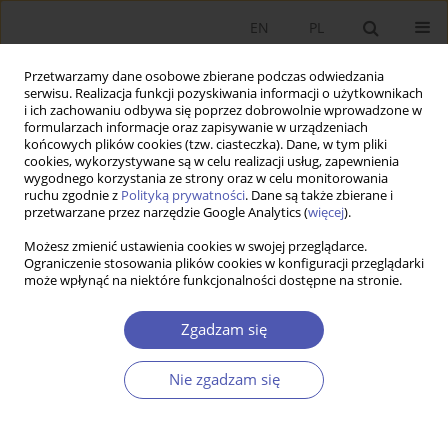
EN
PL
Przetwarzamy dane osobowe zbierane podczas odwiedzania
serwisu. Realizacja funkcji pozyskiwania informacji o użytkownikach
i ich zachowaniu odbywa się poprzez dobrowolnie wprowadzone w
formularzach informacje oraz zapisywanie w urządzeniach
końcowych plików cookies (tzw. ciasteczka). Dane, w tym pliki
cookies, wykorzystywane są w celu realizacji usług, zapewnienia
wygodnego korzystania ze strony oraz w celu monitorowania
Autor
Jagoda Kaszowska
ruchu zgodnie z
Polityką prywatności
. Dane są także zbierane i
przetwarzane przez narzędzie Google Analytics (
więcej
).
Możesz zmienić ustawienia cookies w swojej przeglądarce.
Rola percepcji ryzyka i niepewności w ocenie
Ograniczenie stosowania plików cookies w konfiguracji przeglądarki
może wpłynąć na niektóre funkcjonalności dostępne na stronie.
ryzyka systemowego : podejście symulacyjne
ABM
Zgadzam się
Jagoda Anna Kaszowska
,
Juan Luis Santos
Ekonomista 2017;(4):369-399
Nie zgadzam się
Statystyki
Streszczenie
Artykuł
(PDF)