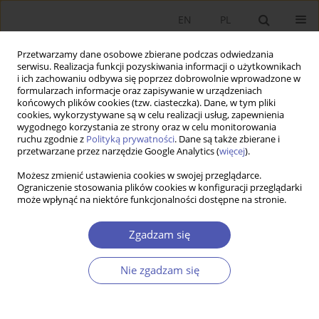
EN
PL
Przetwarzamy dane osobowe zbierane podczas odwiedzania
serwisu. Realizacja funkcji pozyskiwania informacji o użytkownikach
i ich zachowaniu odbywa się poprzez dobrowolnie wprowadzone w
formularzach informacje oraz zapisywanie w urządzeniach
końcowych plików cookies (tzw. ciasteczka). Dane, w tym pliki
cookies, wykorzystywane są w celu realizacji usług, zapewnienia
wygodnego korzystania ze strony oraz w celu monitorowania
Redaktor naczelny:
prof. dr hab.
ruchu zgodnie z
Polityką prywatności
. Dane są także zbierane i
przetwarzane przez narzędzie Google Analytics (
więcej
).
Marian Gorynia
Zobacz Komitet Redakcyjny
Możesz zmienić ustawienia cookies w swojej przeglądarce.
Ograniczenie stosowania plików cookies w konfiguracji przeglądarki
Ekonomista
to czasopismo
może wpłynąć na niektóre funkcjonalności dostępne na stronie.
poświęcone nauce i potrzebom życia
założone w 1900 roku.
Zgadzam się
Współwydawcami czasopisma są:
Polskie Towarzystwo Ekonomiczne i
Instytut Nauk Ekonomicznych Polskiej
Nie zgadzam się
Akademii Nauk.
Zobacz więcej