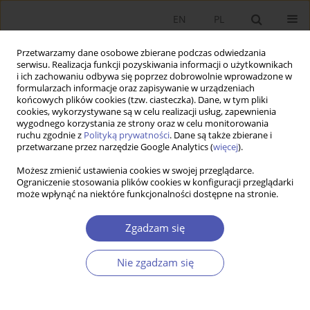
EN
PL
Przetwarzamy dane osobowe zbierane podczas odwiedzania
serwisu. Realizacja funkcji pozyskiwania informacji o użytkownikach
i ich zachowaniu odbywa się poprzez dobrowolnie wprowadzone w
formularzach informacje oraz zapisywanie w urządzeniach
końcowych plików cookies (tzw. ciasteczka). Dane, w tym pliki
cookies, wykorzystywane są w celu realizacji usług, zapewnienia
wygodnego korzystania ze strony oraz w celu monitorowania
Autor
Łukasz Markowski
ruchu zgodnie z
Polityką prywatności
. Dane są także zbierane i
przetwarzane przez narzędzie Google Analytics (
więcej
).
Możesz zmienić ustawienia cookies w swojej przeglądarce.
ARTYKUŁ
Ograniczenie stosowania plików cookies w konfiguracji przeglądarki
może wpłynąć na niektóre funkcjonalności dostępne na stronie.
Synchronizacja cyklu gospodarczego i
finansowego w krajach Unii Europejskiej
Zgadzam się
Łukasz Markowski
,
Aleksandra Ostrowska
Ekonomista 2024;(2):178-208
Nie zgadzam się
DOI
:
https://doi.org/10.52335/ekon/188078
Statystyki
Streszczenie
Artykuł
(PDF)