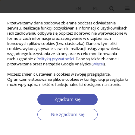
EN
PL
Przetwarzamy dane osobowe zbierane podczas odwiedzania
serwisu. Realizacja funkcji pozyskiwania informacji o użytkownikach
i ich zachowaniu odbywa się poprzez dobrowolnie wprowadzone w
formularzach informacje oraz zapisywanie w urządzeniach
końcowych plików cookies (tzw. ciasteczka). Dane, w tym pliki
cookies, wykorzystywane są w celu realizacji usług, zapewnienia
wygodnego korzystania ze strony oraz w celu monitorowania
Historia czasopisma
ruchu zgodnie z
Polityką prywatności
. Dane są także zbierane i
przetwarzane przez narzędzie Google Analytics (
więcej
).
„Ekonomista” to najstarsze w Polsce recenzowane czasopismo
Możesz zmienić ustawienia cookies w swojej przeglądarce.
Ograniczenie stosowania plików cookies w konfiguracji przeglądarki
z zakresu nauk ekonomicznych, ukazujące się od 1900 roku -
może wpłynąć na niektóre funkcjonalności dostępne na stronie.
początkowo jako tygodnik, a od 1901 roku jako kwartalnik. W
latach 1995–2021 pismo wychodziło jako dwumiesięcznik; od
Zgadzam się
2022 roku, decyzją współwydawców, powróciło do formuły
kwartalnika.
Nie zgadzam się
Czasopismo od początku swego istnienia współtworzyło kanon
polskiej myśli ekonomicznej: w okresie międzywojennym stało
się miejscem żywej debaty teoretycznej i polityczno-