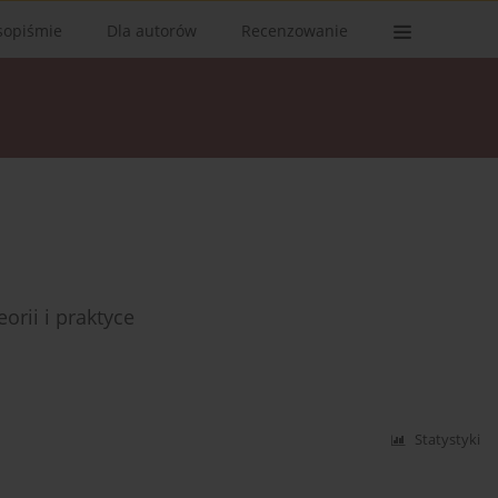
sopiśmie
Dla autorów
Recenzowanie
rii i praktyce
Statystyki