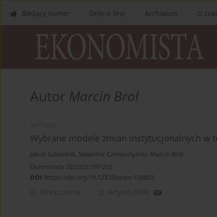
Bieżący numer
Online first
Archiwum
O cza
Autor
Marcin Brol
ARTYKUŁ
Wybrane modele zmian instytucjonalnych w teo
Jakub Sukiennik
,
Sławomir Czetwertyński
,
Marcin Brol
Ekonomista 2022;(2):190-212
DOI
:
https://doi.org/10.52335/ekon/150803
Streszczenie
Artykuł
(PDF)