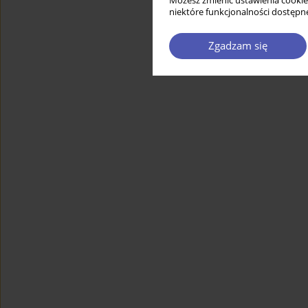
Możesz zmienić ustawienia cookie
niektóre funkcjonalności dostępne
Zgadzam się