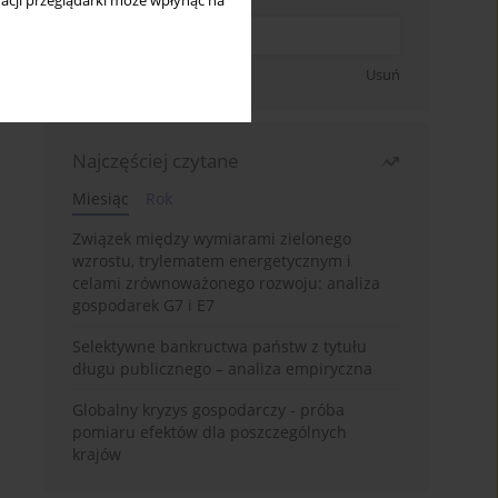
acji przeglądarki może wpłynąć na
Zapisz się
Usuń
Najczęściej czytane
Miesiąc
Rok
Związek między wymiarami zielonego
wzrostu, trylematem energetycznym i
celami zrównoważonego rozwoju: analiza
gospodarek G7 i E7
Selektywne bankructwa państw z tytułu
długu publicznego – analiza empiryczna
Globalny kryzys gospodarczy - próba
pomiaru efektów dla poszczególnych
krajów