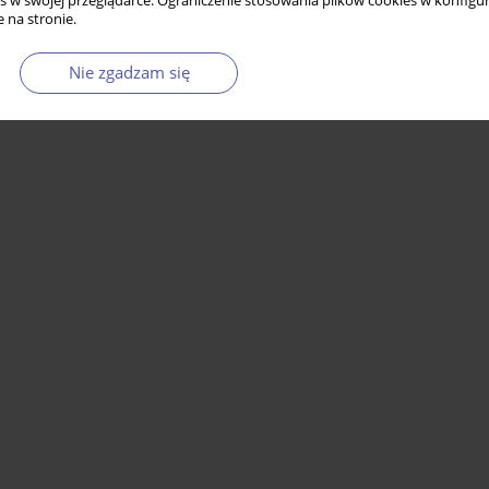
s w swojej przeglądarce. Ograniczenie stosowania plików cookies w konfigur
 na stronie.
Nie zgadzam się