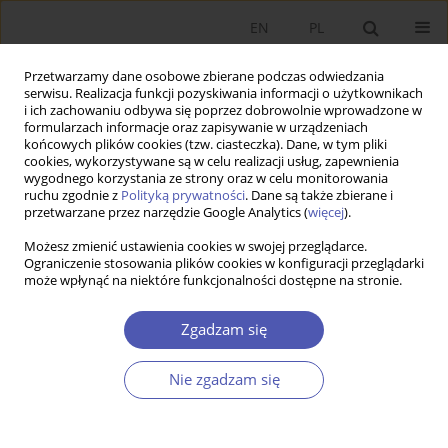
EN
PL
Przetwarzamy dane osobowe zbierane podczas odwiedzania
serwisu. Realizacja funkcji pozyskiwania informacji o użytkownikach
i ich zachowaniu odbywa się poprzez dobrowolnie wprowadzone w
formularzach informacje oraz zapisywanie w urządzeniach
końcowych plików cookies (tzw. ciasteczka). Dane, w tym pliki
cookies, wykorzystywane są w celu realizacji usług, zapewnienia
wygodnego korzystania ze strony oraz w celu monitorowania
Autor
Bożena Horbaczewska
ruchu zgodnie z
Polityką prywatności
. Dane są także zbierane i
przetwarzane przez narzędzie Google Analytics (
więcej
).
Możesz zmienić ustawienia cookies w swojej przeglądarce.
Wyłaniające się odmiany kapitalizmu w Europie
Ograniczenie stosowania plików cookies w konfiguracji przeglądarki
może wpłynąć na niektóre funkcjonalności dostępne na stronie.
Środkowo-Wschodniej : przegląd badań
Ryszard Rapacki
,
Juliusz Gardawski
,
Adam Czerniak
,
Bożena
Zgadzam się
Horbaczewska
,
Adam Karbowski
,
Piotr Maszczyk
,
Mariusz Próchniak
Ekonomista 2018;(5):523-553
Nie zgadzam się
Statystyki
Streszczenie
Artykuł
(PDF)