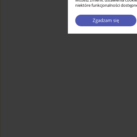
Możesz zmienić ustawienia cookie
niektóre funkcjonalności dostępne
Zgadzam się