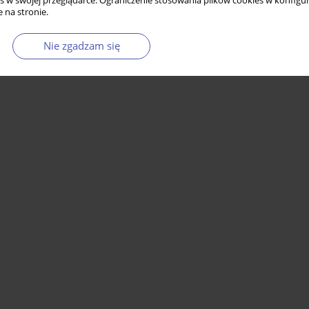
s w swojej przeglądarce. Ograniczenie stosowania plików cookies w konfigur
 na stronie.
Nie zgadzam się