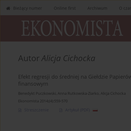
Bieżący numer
Online first
Archiwum
O cza
Autor
Alicja Cichocka
Efekt regresji do średniej na Giełdzie Papie
finansowym
Benedykt Puczkowski
,
Anna Rutkowska-Ziarko
,
Alicja Cichocka
Ekonomista 2014;(4):559-570
Streszczenie
Artykuł
(PDF)