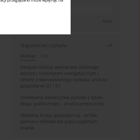
acji przeglądarki może wpłynąć na
Zapisz się
Usuń
Najczęściej czytane
Miesiąc
Rok
Związek między wymiarami zielonego
wzrostu, trylematem energetycznym i
celami zrównoważonego rozwoju: analiza
gospodarek G7 i E7
Selektywne bankructwa państw z tytułu
długu publicznego – analiza empiryczna
Globalny kryzys gospodarczy - próba
pomiaru efektów dla poszczególnych
krajów