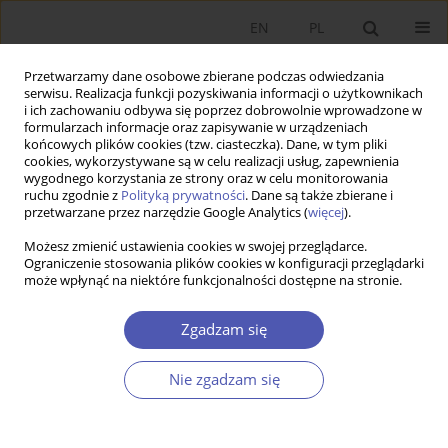
EN
PL
Przetwarzamy dane osobowe zbierane podczas odwiedzania
serwisu. Realizacja funkcji pozyskiwania informacji o użytkownikach
i ich zachowaniu odbywa się poprzez dobrowolnie wprowadzone w
formularzach informacje oraz zapisywanie w urządzeniach
końcowych plików cookies (tzw. ciasteczka). Dane, w tym pliki
cookies, wykorzystywane są w celu realizacji usług, zapewnienia
wygodnego korzystania ze strony oraz w celu monitorowania
Autor
Anna Zachorowska-
ruchu zgodnie z
Polityką prywatności
. Dane są także zbierane i
przetwarzane przez narzędzie Google Analytics (
więcej
).
Mazurkiewicz
Możesz zmienić ustawienia cookies w swojej przeglądarce.
Ograniczenie stosowania plików cookies w konfiguracji przeglądarki
LAUREACI NAGRODY NOBLA
może wpłynąć na niektóre funkcjonalności dostępne na stronie.
Claudia Goldin – jak historia służy wyjaśnieniu
nierówności na współczesnym rynku pracy
Zgadzam się
Anna Zachorowska-Mazurkiewicz
Nie zgadzam się
Ekonomista 2023;(4):463-470
DOI
:
https://doi.org/10.52335/ekon/175313
Statystyki