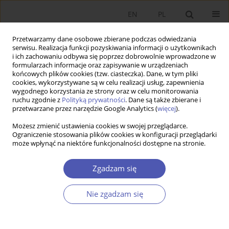
EN
PL
Przetwarzamy dane osobowe zbierane podczas odwiedzania
serwisu. Realizacja funkcji pozyskiwania informacji o użytkownikach
i ich zachowaniu odbywa się poprzez dobrowolnie wprowadzone w
formularzach informacje oraz zapisywanie w urządzeniach
końcowych plików cookies (tzw. ciasteczka). Dane, w tym pliki
cookies, wykorzystywane są w celu realizacji usług, zapewnienia
wygodnego korzystania ze strony oraz w celu monitorowania
Autor
Aleksander Grad
ruchu zgodnie z
Polityką prywatności
. Dane są także zbierane i
przetwarzane przez narzędzie Google Analytics (
więcej
).
Możesz zmienić ustawienia cookies w swojej przeglądarce.
ARTYKUŁ
Ograniczenie stosowania plików cookies w konfiguracji przeglądarki
może wpłynąć na niektóre funkcjonalności dostępne na stronie.
Jak powiązać prywatyzację i rozwój filara
kapitałowego w systemie emerytalnym –
Zgadzam się
propozycja
Aleksander Grad
,
Jakub Karnowski
,
Andrzej Rzońca
Nie zgadzam się
Ekonomista 2022;(4):484-508
DOI
:
https://doi.org/10.52335/ekon/156781
Statystyki