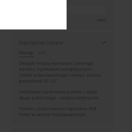
Zapisz się
Usuń
Najczęściej czytane
Miesiąc
Rok
Związek między wymiarami zielonego
wzrostu, trylematem energetycznym i
celami zrównoważonego rozwoju: analiza
gospodarek G7 i E7
Selektywne bankructwa państw z tytułu
długu publicznego – analiza empiryczna
Poziom i zróżnicowanie regionalne PKB
Polski w okresie międzywojennym