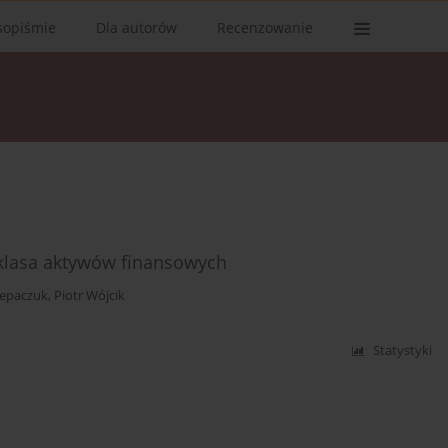
sopiśmie
Dla autorów
Recenzowanie
klasa aktywów finansowych
lepaczuk
,
Piotr Wójcik
Statystyki