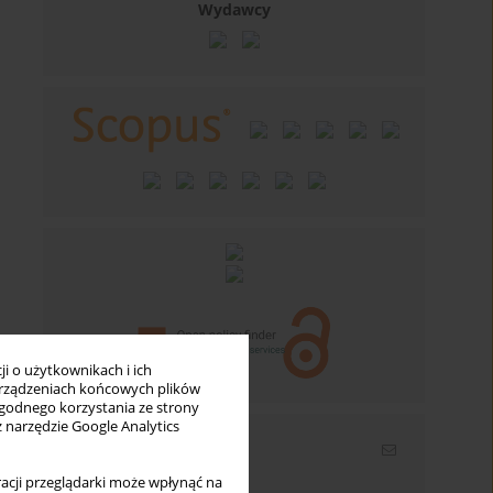
Wydawcy
i o użytkownikach i ich
rządzeniach końcowych plików
wygodnego korzystania ze strony
z narzędzie Google Analytics
Newsletter
acji przeglądarki może wpłynąć na
Wpisz swój adres email