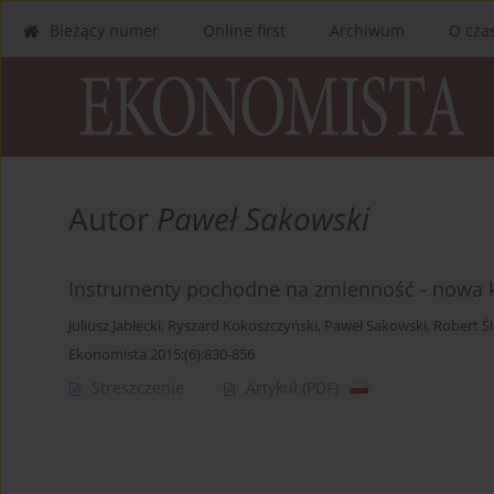
Bieżący numer
Online first
Archiwum
O cza
Autor
Paweł Sakowski
Instrumenty pochodne na zmienność - nowa 
Juliusz Jabłecki
,
Ryszard Kokoszczyński
,
Paweł Sakowski
,
Robert Ś
Ekonomista 2015;(6):830-856
Streszczenie
Artykuł
(PDF)