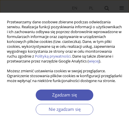
EN
PL
Przetwarzamy dane osobowe zbierane podczas odwiedzania
serwisu. Realizacja funkcji pozyskiwania informacji o użytkownikach
i ich zachowaniu odbywa się poprzez dobrowolnie wprowadzone w
formularzach informacje oraz zapisywanie w urządzeniach
końcowych plików cookies (tzw. ciasteczka). Dane, w tym pliki
cookies, wykorzystywane są w celu realizacji usług, zapewnienia
wygodnego korzystania ze strony oraz w celu monitorowania
Autor
Rumiana Górska
ruchu zgodnie z
Polityką prywatności
. Dane są także zbierane i
przetwarzane przez narzędzie Google Analytics (
więcej
).
Możesz zmienić ustawienia cookies w swojej przeglądarce.
The Effects of EU-Japan Economic Partnership
Ograniczenie stosowania plików cookies w konfiguracji przeglądarki
może wpłynąć na niektóre funkcjonalności dostępne na stronie.
Agreement for Poland's Economy
Eliza Przeździecka
,
Rumiana Górska
,
Andżelika Kuźnar
,
Jerzy Menkes
Zgadzam się
Ekonomista 2019;(6):701-733
DOI
:
https://doi.org/10.52335/dvqp.te142
Nie zgadzam się
Statystyki
Streszczenie
Artykuł
(PDF)