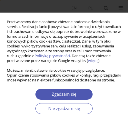
EN
PL
Przetwarzamy dane osobowe zbierane podczas odwiedzania
serwisu. Realizacja funkcji pozyskiwania informacji o użytkownikach
i ich zachowaniu odbywa się poprzez dobrowolnie wprowadzone w
formularzach informacje oraz zapisywanie w urządzeniach
końcowych plików cookies (tzw. ciasteczka). Dane, w tym pliki
cookies, wykorzystywane są w celu realizacji usług, zapewnienia
wygodnego korzystania ze strony oraz w celu monitorowania
Autor
Tetiana Kulinich
ruchu zgodnie z
Polityką prywatności
. Dane są także zbierane i
przetwarzane przez narzędzie Google Analytics (
więcej
).
Możesz zmienić ustawienia cookies w swojej przeglądarce.
ARTYKUŁ
Ograniczenie stosowania plików cookies w konfiguracji przeglądarki
może wpłynąć na niektóre funkcjonalności dostępne na stronie.
Opracowanie modelu oceny poziomu
bezpieczeństwa finansowego przedsiębiorstwa w
Zgadzam się
zmieniającym się otoczeniu zewnętrznym
Tetyana Korytko
,
Samira Pіletska
,
Tetiana Kulinich
,
Iryna Miahkykh
,
Nie zgadzam się
Oleksandr Likhota
Ekonomista 2025;(4):479-495
DOI
:
https://doi.org/10.52335/ekon/203592