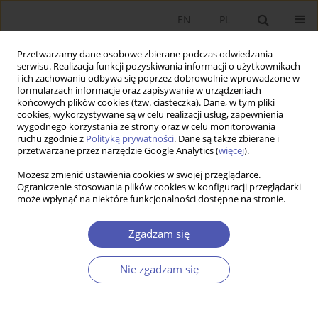
EN
PL
Przetwarzamy dane osobowe zbierane podczas odwiedzania
serwisu. Realizacja funkcji pozyskiwania informacji o użytkownikach
i ich zachowaniu odbywa się poprzez dobrowolnie wprowadzone w
formularzach informacje oraz zapisywanie w urządzeniach
końcowych plików cookies (tzw. ciasteczka). Dane, w tym pliki
cookies, wykorzystywane są w celu realizacji usług, zapewnienia
wygodnego korzystania ze strony oraz w celu monitorowania
Autor
Nikolaus Wolf
ruchu zgodnie z
Polityką prywatności
. Dane są także zbierane i
przetwarzane przez narzędzie Google Analytics (
więcej
).
Możesz zmienić ustawienia cookies w swojej przeglądarce.
Wzrost gospodarczy ziem polskich w okresie
Ograniczenie stosowania plików cookies w konfiguracji przeglądarki
może wpłynąć na niektóre funkcjonalności dostępne na stronie.
pierwszej globalizacji (1870-1910)
Maciej Bukowski
,
Piotr Koryś
,
Cecylia Leszczyńska
,
Maciej Tymiński
,
Zgadzam się
Nikolaus Wolf
Ekonomista 2018;(2):127-155
Nie zgadzam się
Statystyki
Streszczenie
Artykuł
(PDF)