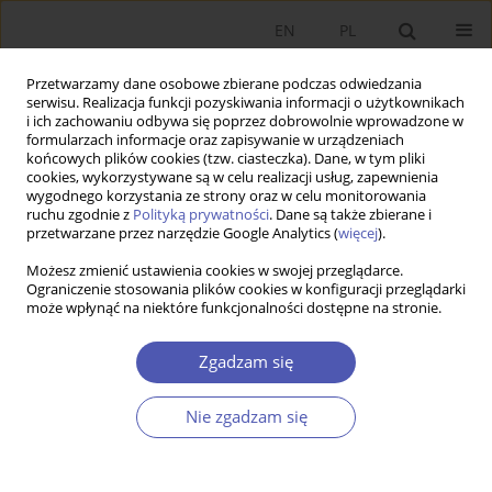
EN
PL
Przetwarzamy dane osobowe zbierane podczas odwiedzania
serwisu. Realizacja funkcji pozyskiwania informacji o użytkownikach
i ich zachowaniu odbywa się poprzez dobrowolnie wprowadzone w
formularzach informacje oraz zapisywanie w urządzeniach
końcowych plików cookies (tzw. ciasteczka). Dane, w tym pliki
cookies, wykorzystywane są w celu realizacji usług, zapewnienia
wygodnego korzystania ze strony oraz w celu monitorowania
Autor
Paweł Folfas
ruchu zgodnie z
Polityką prywatności
. Dane są także zbierane i
przetwarzane przez narzędzie Google Analytics (
więcej
).
Możesz zmienić ustawienia cookies w swojej przeglądarce.
Udział Polski w globalnych łańcuchach wartości -
Ograniczenie stosowania plików cookies w konfiguracji przeglądarki
może wpłynąć na niektóre funkcjonalności dostępne na stronie.
przypadek działalności badawczo-rozwojowej
Anna Odrobina
,
Paweł Folfas
Zgadzam się
Ekonomista 2020;(4):555-572
DOI
:
https://doi.org/10.52335/dvqp.te180
Nie zgadzam się
Statystyki
Streszczenie
Artykuł
(PDF)