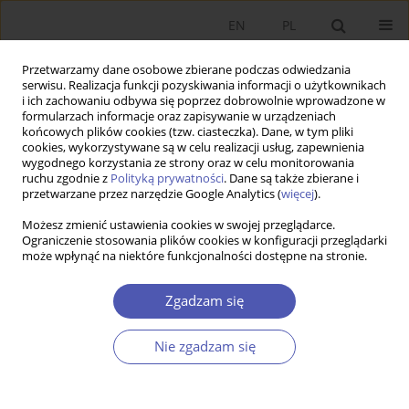
EN
PL
Przetwarzamy dane osobowe zbierane podczas odwiedzania
serwisu. Realizacja funkcji pozyskiwania informacji o użytkownikach
i ich zachowaniu odbywa się poprzez dobrowolnie wprowadzone w
formularzach informacje oraz zapisywanie w urządzeniach
końcowych plików cookies (tzw. ciasteczka). Dane, w tym pliki
cookies, wykorzystywane są w celu realizacji usług, zapewnienia
wygodnego korzystania ze strony oraz w celu monitorowania
Autor
Aušrinė Lakštutienė
ruchu zgodnie z
Polityką prywatności
. Dane są także zbierane i
przetwarzane przez narzędzie Google Analytics (
więcej
).
Możesz zmienić ustawienia cookies w swojej przeglądarce.
Rynek ubezpieczeniowy w Polsce i na Litwie -
Ograniczenie stosowania plików cookies w konfiguracji przeglądarki
może wpłynąć na niektóre funkcjonalności dostępne na stronie.
analiza porównawcza
Justyna Witkowska
,
Aušrinė Lakštutienė
Zgadzam się
Ekonomista 2015;(3):369-391
Statystyki
Nie zgadzam się
Streszczenie
Artykuł
(PDF)