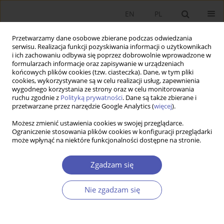
EN
PL
Przetwarzamy dane osobowe zbierane podczas odwiedzania
serwisu. Realizacja funkcji pozyskiwania informacji o użytkownikach
i ich zachowaniu odbywa się poprzez dobrowolnie wprowadzone w
formularzach informacje oraz zapisywanie w urządzeniach
końcowych plików cookies (tzw. ciasteczka). Dane, w tym pliki
cookies, wykorzystywane są w celu realizacji usług, zapewnienia
wygodnego korzystania ze strony oraz w celu monitorowania
Autor
Mateusz Tomal
ruchu zgodnie z
Polityką prywatności
. Dane są także zbierane i
przetwarzane przez narzędzie Google Analytics (
więcej
).
Możesz zmienić ustawienia cookies w swojej przeglądarce.
Behawioralne aspekty decyzji inwestycyjnych
Ograniczenie stosowania plików cookies w konfiguracji przeglądarki
może wpłynąć na niektóre funkcjonalności dostępne na stronie.
samorządów lokalnych - na przykładzie gmin
województwa małopolskiego
Zgadzam się
Mateusz Tomal
Ekonomista 2019;(2):226-242
Nie zgadzam się
DOI
:
https://doi.org/10.52335/dvqp.te117
Statystyki