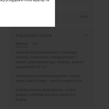
acji przeglądarki może wpłynąć na
Zapisz się
Usuń
Najczęściej czytane
Miesiąc
Rok
Związek między wymiarami zielonego
wzrostu, trylematem energetycznym i
celami zrównoważonego rozwoju: analiza
gospodarek G7 i E7
Selektywne bankructwa państw z tytułu
długu publicznego – analiza empiryczna
Globalny kryzys gospodarczy - próba
pomiaru efektów dla poszczególnych
krajów