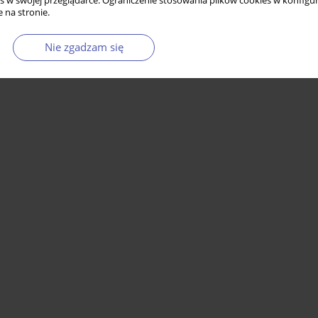
s w swojej przeglądarce. Ograniczenie stosowania plików cookies w konfigur
 na stronie.
Nie zgadzam się