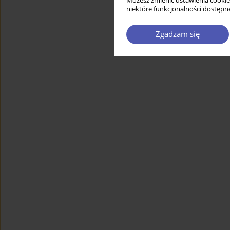
Możesz zmienić ustawienia cookie
niektóre funkcjonalności dostępne
Zgadzam się