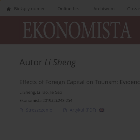
Bieżący numer
Online first
Archiwum
O cza
Autor
Li Sheng
Effects of Foreign Capital on Tourism: Evid
Li Sheng
,
Li Tao
,
Jie Gao
Ekonomista 2019;(2):243-254
Streszczenie
Artykuł
(PDF)