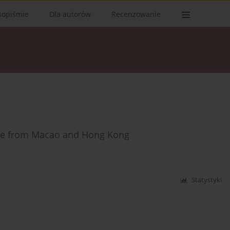
sopiśmie
Dla autorów
Recenzowanie
ence from Macao and Hong Kong
Statystyki