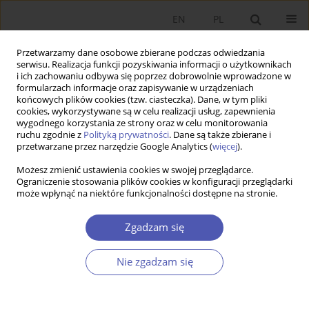
EN
PL
Przetwarzamy dane osobowe zbierane podczas odwiedzania
serwisu. Realizacja funkcji pozyskiwania informacji o użytkownikach
i ich zachowaniu odbywa się poprzez dobrowolnie wprowadzone w
formularzach informacje oraz zapisywanie w urządzeniach
końcowych plików cookies (tzw. ciasteczka). Dane, w tym pliki
cookies, wykorzystywane są w celu realizacji usług, zapewnienia
wygodnego korzystania ze strony oraz w celu monitorowania
Autor
Mariusz Zieliński
ruchu zgodnie z
Polityką prywatności
. Dane są także zbierane i
przetwarzane przez narzędzie Google Analytics (
więcej
).
Możesz zmienić ustawienia cookies w swojej przeglądarce.
Reakcje rynku pracy na zmiany koniunktury w
Ograniczenie stosowania plików cookies w konfiguracji przeglądarki
może wpłynąć na niektóre funkcjonalności dostępne na stronie.
dużych krajach Unii Europejskiej
Mariusz Zieliński
,
Izabela Jonek-Kowalska
,
Adam Sojda
Zgadzam się
Ekonomista 2014;(5):761-772
Statystyki
Nie zgadzam się
Streszczenie
Artykuł
(PDF)