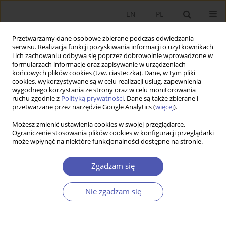
EN
PL
Przetwarzamy dane osobowe zbierane podczas odwiedzania
serwisu. Realizacja funkcji pozyskiwania informacji o użytkownikach
i ich zachowaniu odbywa się poprzez dobrowolnie wprowadzone w
formularzach informacje oraz zapisywanie w urządzeniach
końcowych plików cookies (tzw. ciasteczka). Dane, w tym pliki
cookies, wykorzystywane są w celu realizacji usług, zapewnienia
wygodnego korzystania ze strony oraz w celu monitorowania
Autor
Aldona Standar
ruchu zgodnie z
Polityką prywatności
. Dane są także zbierane i
przetwarzane przez narzędzie Google Analytics (
więcej
).
Możesz zmienić ustawienia cookies w swojej przeglądarce.
ARTYKUŁ
Ograniczenie stosowania plików cookies w konfiguracji przeglądarki
może wpłynąć na niektóre funkcjonalności dostępne na stronie.
Czy funkcjonalna bliskość miasta sprzyja
transformacji energetycznej? Inwestycje gmin w
Zgadzam się
gospodarkę niskoemisyjną w kontekście
powiązań z ośrodkami miejskimi
Nie zgadzam się
Agnieszka Kozera
,
Aldona Standar
Ekonomista 2026;(2):201-233
DOI
:
https://doi.org/10.52335/ekon/217049