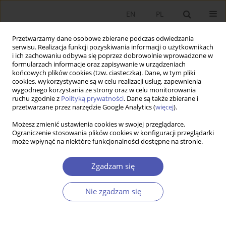
EN
PL
Przetwarzamy dane osobowe zbierane podczas odwiedzania
serwisu. Realizacja funkcji pozyskiwania informacji o użytkownikach
i ich zachowaniu odbywa się poprzez dobrowolnie wprowadzone w
formularzach informacje oraz zapisywanie w urządzeniach
końcowych plików cookies (tzw. ciasteczka). Dane, w tym pliki
cookies, wykorzystywane są w celu realizacji usług, zapewnienia
wygodnego korzystania ze strony oraz w celu monitorowania
Autor
Rafał Matera
ruchu zgodnie z
Polityką prywatności
. Dane są także zbierane i
przetwarzane przez narzędzie Google Analytics (
więcej
).
ARTYKUŁ
Możesz zmienić ustawienia cookies w swojej przeglądarce.
Ograniczenie stosowania plików cookies w konfiguracji przeglądarki
Wkład historii myśli ekonomicznej i historii
może wpłynąć na niektóre funkcjonalności dostępne na stronie.
gospodarczej w rozwój ekonomii w III RP. Zwięzły
przegląd ośrodków akademickich, dorobku
Zgadzam się
naukowego i oddziaływania międzynarodowe
Rafał Matera
,
Janusz Skodlarski
Nie zgadzam się
Ekonomista 2024;(2):155-177
DOI
:
https://doi.org/10.52335/ekon/188077
Statystyki