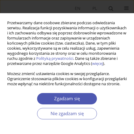
EN
PL
Przetwarzamy dane osobowe zbierane podczas odwiedzania
serwisu. Realizacja funkcji pozyskiwania informacji o użytkownikach
i ich zachowaniu odbywa się poprzez dobrowolnie wprowadzone w
formularzach informacje oraz zapisywanie w urządzeniach
końcowych plików cookies (tzw. ciasteczka). Dane, w tym pliki
cookies, wykorzystywane są w celu realizacji usług, zapewnienia
wygodnego korzystania ze strony oraz w celu monitorowania
Autor
Aleksander Sulejewicz
ruchu zgodnie z
Polityką prywatności
. Dane są także zbierane i
przetwarzane przez narzędzie Google Analytics (
więcej
).
IN MEMORIAM
Możesz zmienić ustawienia cookies w swojej przeglądarce.
Ograniczenie stosowania plików cookies w konfiguracji przeglądarki
Jerzy Osiatyński (1941–2022)
może wpłynąć na niektóre funkcjonalności dostępne na stronie.
Aleksander Sulejewicz
Zgadzam się
Ekonomista 2022;(2):140-150
DOI
:
https://doi.org/10.52335/ekon/150800
Statystyki
Nie zgadzam się
Artykuł
(PDF)