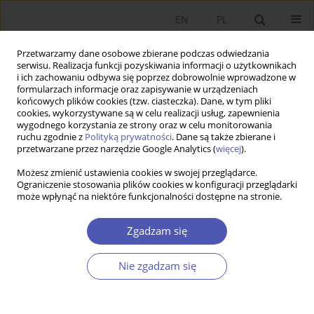
EN
PL
Przetwarzamy dane osobowe zbierane podczas odwiedzania
serwisu. Realizacja funkcji pozyskiwania informacji o użytkownikach
i ich zachowaniu odbywa się poprzez dobrowolnie wprowadzone w
formularzach informacje oraz zapisywanie w urządzeniach
końcowych plików cookies (tzw. ciasteczka). Dane, w tym pliki
cookies, wykorzystywane są w celu realizacji usług, zapewnienia
wygodnego korzystania ze strony oraz w celu monitorowania
Autor
Piotr Pieniążek
ruchu zgodnie z
Polityką prywatności
. Dane są także zbierane i
przetwarzane przez narzędzie Google Analytics (
więcej
).
Austrian and Mainstream Economics on
Możesz zmienić ustawienia cookies w swojej przeglądarce.
Ograniczenie stosowania plików cookies w konfiguracji przeglądarki
Mathematics – a Comment on Pieniążek (2018):
może wpłynąć na niektóre funkcjonalności dostępne na stronie.
Reply to Machaj.
Zgadzam się
Piotr Pieniążek
Ekonomista 2021;(3):440-448
DOI
:
https://doi.org/10.52335/dvqigjykff20
Nie zgadzam się
Statystyki
Streszczenie
Artykuł
(PDF)