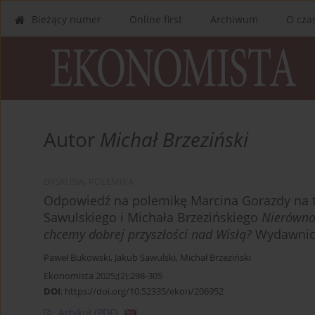
Bieżący numer
Online first
Archiwum
O cza
Autor
Michał Brzeziński
DYSKUSJA, POLEMIKA
Odpowiedź na polemikę Marcina Gorazdy na t
Sawulskiego i Michała Brzezińskiego
Nierównoś
chcemy dobrej przyszłości nad Wisłą?
Wydawnict
Paweł Bukowski
,
Jakub Sawulski
,
Michał Brzeziński
Ekonomista 2025;(2):298-305
DOI
:
https://doi.org/10.52335/ekon/206952
Artykuł
(PDF)