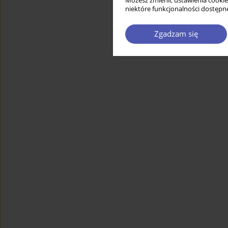
Możesz zmienić ustawienia cookie
niektóre funkcjonalności dostępne
Zgadzam się