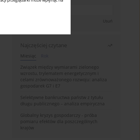
acji przeglądarki może wpłynąć na
Zapisz się
Usuń
Najczęściej czytane
Miesiąc
Rok
Związek między wymiarami zielonego
wzrostu, trylematem energetycznym i
celami zrównoważonego rozwoju: analiza
gospodarek G7 i E7
Selektywne bankructwa państw z tytułu
długu publicznego – analiza empiryczna
Globalny kryzys gospodarczy - próba
pomiaru efektów dla poszczególnych
krajów