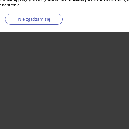
s w swojej przeglądarce. Ograniczenie stosowania plików cookies w konfigur
 na stronie.
Nie zgadzam się