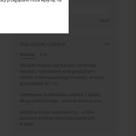
acji przeglądarki może wpłynąć na
Zapisz się
Usuń
Najczęściej czytane
Miesiąc
Rok
Związek między wymiarami zielonego
wzrostu, trylematem energetycznym i
celami zrównoważonego rozwoju: analiza
gospodarek G7 i E7
Selektywne bankructwa państw z tytułu
długu publicznego – analiza empiryczna
Globalny kryzys gospodarczy - próba
pomiaru efektów dla poszczególnych
krajów