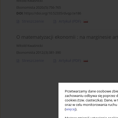
Witold Kwaśnicki
Ekonomista 2020;(5):756-765
DOI
:
https://doi.org/10.52335/dvqp.te186
Streszczenie
Artykuł
(PDF)
O matematyzacji ekonomii : na marginesie art
Witold Kwaśnicki
Ekonomista 2012;(3):381-390
Streszczenie
Artykuł
(PDF)
Przetwarzamy dane osobowe zbiera
zachowaniu odbywa się poprzez d
cookies (tzw. ciasteczka). Dane, w
oraz w celu monitorowania ruchu
(
więcej
).