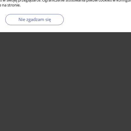
s w swojej przeglądarce. Ograniczenie stosowania plików cookies w konfigur
 na stronie.
Nie zgadzam się