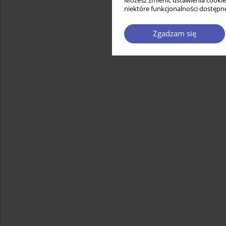
Możesz zmienić ustawienia cookie
niektóre funkcjonalności dostępne
Zgadzam się