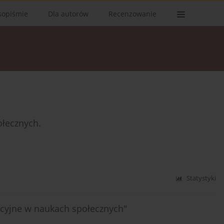
sopiśmie
Dla autorów
Recenzowanie
łecznych.
Statystyki
ucyjne w naukach społecznych"