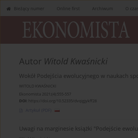
Bieżący numer
Online first
Archiwum
O cza
Autor
Witold Kwaśnicki
Wokół Podejścia ewolucyjnego w naukach spo
WITOLD KWAŚNICKI
Ekonomista 2021;(4):555-557
DOI
:
https://doi.org/10.52335/dvqigjykff28
Artykuł
(PDF)
Uwagi na marginesie książki "Podejście ewol