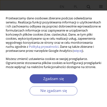
EN
PL
Przetwarzamy dane osobowe zbierane podczas odwiedzania
serwisu. Realizacja funkcji pozyskiwania informacji o użytkownikach
i ich zachowaniu odbywa się poprzez dobrowolnie wprowadzone w
formularzach informacje oraz zapisywanie w urządzeniach
końcowych plików cookies (tzw. ciasteczka). Dane, w tym pliki
cookies, wykorzystywane są w celu realizacji usług, zapewnienia
wygodnego korzystania ze strony oraz w celu monitorowania
Autor
Maciej Żukowski
ruchu zgodnie z
Polityką prywatności
. Dane są także zbierane i
przetwarzane przez narzędzie Google Analytics (
więcej
).
Możesz zmienić ustawienia cookies w swojej przeglądarce.
RECENZJA, OMÓWIENIE
Ograniczenie stosowania plików cookies w konfiguracji przeglądarki
może wpłynąć na niektóre funkcjonalności dostępne na stronie.
Nauki ekonomiczne i wyzwania współczesności.
Fundamentalne problemy w teorii i w praktyce.
Zgadzam się
Maciej Żukowski
Ekonomista 2021;(5):697-702
Nie zgadzam się
DOI
:
https://doi.org/10.52335/dvqigjykff36
Statystyki
Artykuł
(PDF)