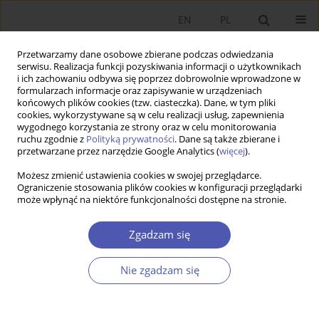
EN
PL
Przetwarzamy dane osobowe zbierane podczas odwiedzania
serwisu. Realizacja funkcji pozyskiwania informacji o użytkownikach
i ich zachowaniu odbywa się poprzez dobrowolnie wprowadzone w
formularzach informacje oraz zapisywanie w urządzeniach
końcowych plików cookies (tzw. ciasteczka). Dane, w tym pliki
cookies, wykorzystywane są w celu realizacji usług, zapewnienia
wygodnego korzystania ze strony oraz w celu monitorowania
Autor
Adam Zając
ruchu zgodnie z
Polityką prywatności
. Dane są także zbierane i
przetwarzane przez narzędzie Google Analytics (
więcej
).
Możesz zmienić ustawienia cookies w swojej przeglądarce.
ARTYKUŁ
Ograniczenie stosowania plików cookies w konfiguracji przeglądarki
może wpłynąć na niektóre funkcjonalności dostępne na stronie.
Wpływ rosyjskiej inwazji na Ukrainę na polski
sektor transportowy
Zgadzam się
Adrian Sadłowski
,
Arkadiusz Kijek
,
Adam Zając
Ekonomista 2026;(1):28-44
Nie zgadzam się
DOI
:
https://doi.org/10.52335/ekon/200606
Statystyki
Streszczenie
Artykuł
(PDF)