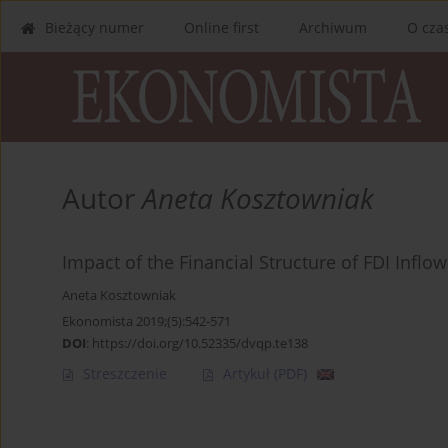
Bieżący numer
Online first
Archiwum
O cza
Autor
Aneta Kosztowniak
Impact of the Financial Structure of FDI Inf
Aneta Kosztowniak
Ekonomista 2019;(5):542-571
DOI
:
https://doi.org/10.52335/dvqp.te138
Streszczenie
Artykuł
(PDF)