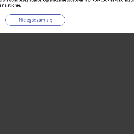
s w swojej przeglądarce. Ograniczenie stosowania plików cookies w konfigur
 na stronie.
Nie zgadzam się