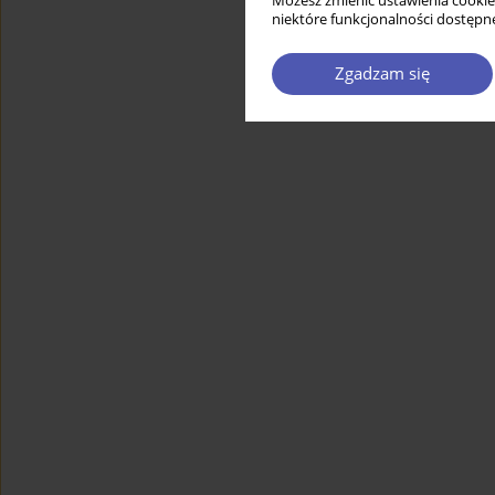
Możesz zmienić ustawienia cookie
niektóre funkcjonalności dostępne
Zgadzam się