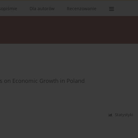
sopiśmie
Dla autorów
Recenzowanie
lows on Economic Growth in Poland
Statystyki