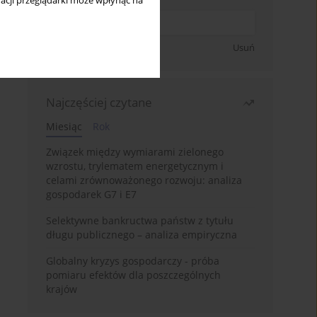
acji przeglądarki może wpłynąć na
Zapisz się
Usuń
Najczęściej czytane
Miesiąc
Rok
Związek między wymiarami zielonego
wzrostu, trylematem energetycznym i
celami zrównoważonego rozwoju: analiza
gospodarek G7 i E7
Selektywne bankructwa państw z tytułu
długu publicznego – analiza empiryczna
Globalny kryzys gospodarczy - próba
pomiaru efektów dla poszczególnych
krajów