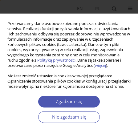
EN
PL
Przetwarzamy dane osobowe zbierane podczas odwiedzania
serwisu. Realizacja funkcji pozyskiwania informacji o użytkownikach
i ich zachowaniu odbywa się poprzez dobrowolnie wprowadzone w
formularzach informacje oraz zapisywanie w urządzeniach
końcowych plików cookies (tzw. ciasteczka). Dane, w tym pliki
cookies, wykorzystywane są w celu realizacji usług, zapewnienia
wygodnego korzystania ze strony oraz w celu monitorowania
Autor
Jan Nowak
ruchu zgodnie z
Polityką prywatności
. Dane są także zbierane i
przetwarzane przez narzędzie Google Analytics (
więcej
).
Możesz zmienić ustawienia cookies w swojej przeglądarce.
Kapitalizm interesariuszy: Czy UE zmienia kurs?
Ograniczenie stosowania plików cookies w konfiguracji przeglądarki
może wpłynąć na niektóre funkcjonalności dostępne na stronie.
Jan Nowak
DOI
:
https://doi.org/10.52335/ekon/216491
Zgadzam się
Statystyki
Streszczenie
Artykuł
(PDF)
Nie zgadzam się
Wyślij swój artykuł