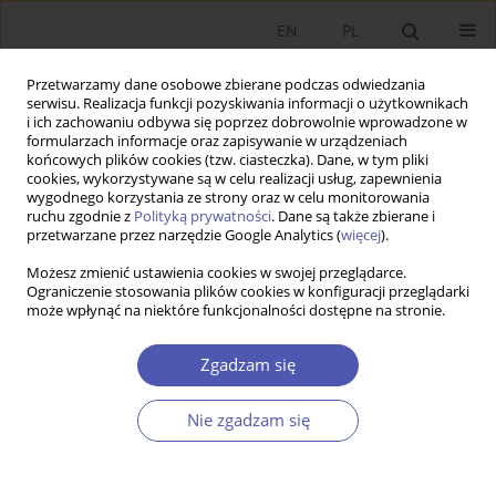
EN
PL
Przetwarzamy dane osobowe zbierane podczas odwiedzania
serwisu. Realizacja funkcji pozyskiwania informacji o użytkownikach
i ich zachowaniu odbywa się poprzez dobrowolnie wprowadzone w
formularzach informacje oraz zapisywanie w urządzeniach
końcowych plików cookies (tzw. ciasteczka). Dane, w tym pliki
cookies, wykorzystywane są w celu realizacji usług, zapewnienia
wygodnego korzystania ze strony oraz w celu monitorowania
Autor
Katarzyna Ostasiewicz
ruchu zgodnie z
Polityką prywatności
. Dane są także zbierane i
przetwarzane przez narzędzie Google Analytics (
więcej
).
Możesz zmienić ustawienia cookies w swojej przeglądarce.
ARTYKUŁ
Ograniczenie stosowania plików cookies w konfiguracji przeglądarki
może wpłynąć na niektóre funkcjonalności dostępne na stronie.
Racjonalny altruizm a fundamenty moralne: co
skłania polską młodzież do pomocy ukraińskim
Zgadzam się
uchodźcom?
Tomasz Kwarciński
,
Iana Okhrimenko
,
Katarzyna Anna Ostasiewicz
Nie zgadzam się
Ekonomista 2023;(4):429-453
DOI
:
https://doi.org/10.52335/ekon/174761
Statystyki