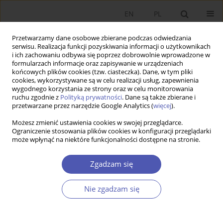
EN
PL
Przetwarzamy dane osobowe zbierane podczas odwiedzania
serwisu. Realizacja funkcji pozyskiwania informacji o użytkownikach
i ich zachowaniu odbywa się poprzez dobrowolnie wprowadzone w
formularzach informacje oraz zapisywanie w urządzeniach
końcowych plików cookies (tzw. ciasteczka). Dane, w tym pliki
cookies, wykorzystywane są w celu realizacji usług, zapewnienia
wygodnego korzystania ze strony oraz w celu monitorowania
Autor
Elżbieta Ważna
ruchu zgodnie z
Polityką prywatności
. Dane są także zbierane i
przetwarzane przez narzędzie Google Analytics (
więcej
).
Możesz zmienić ustawienia cookies w swojej przeglądarce.
Wprowadzenie wspólnej waluty euro w Polsce a
Ograniczenie stosowania plików cookies w konfiguracji przeglądarki
może wpłynąć na niektóre funkcjonalności dostępne na stronie.
konkurencyjność gospodarki
Piotr Rubaj
,
Elżbieta Ważna
Zgadzam się
Ekonomista 2018;(4):467-486
Statystyki
Nie zgadzam się
Streszczenie
Artykuł
(PDF)