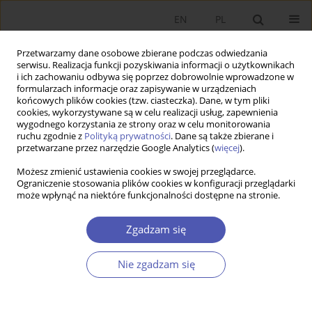
EN
PL
Przetwarzamy dane osobowe zbierane podczas odwiedzania
serwisu. Realizacja funkcji pozyskiwania informacji o użytkownikach
i ich zachowaniu odbywa się poprzez dobrowolnie wprowadzone w
formularzach informacje oraz zapisywanie w urządzeniach
końcowych plików cookies (tzw. ciasteczka). Dane, w tym pliki
cookies, wykorzystywane są w celu realizacji usług, zapewnienia
wygodnego korzystania ze strony oraz w celu monitorowania
Autor
Walenty Poczta
ruchu zgodnie z
Polityką prywatności
. Dane są także zbierane i
przetwarzane przez narzędzie Google Analytics (
więcej
).
ARTYKUŁ
Możesz zmienić ustawienia cookies w swojej przeglądarce.
Ograniczenie stosowania plików cookies w konfiguracji przeglądarki
Stabilność bezpieczeństwa żywnościowego w
może wpłynąć na niektóre funkcjonalności dostępne na stronie.
krajach członkowskich UE – czy wspólna polityka
rolna zapewnia odporność systemów
Zgadzam się
żywnościowych w czasie kryzysów?
Agnieszka Poczta-Wajda
,
Walenty Poczta
Nie zgadzam się
Ekonomista 2024;(4):395-419
DOI
:
https://doi.org/10.52335/ekon/190562
Statystyki