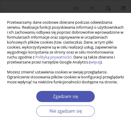
EN
PL
Przetwarzamy dane osobowe zbierane podczas odwiedzania
serwisu. Realizacja funkcji pozyskiwania informacji o użytkownikach
i ich zachowaniu odbywa się poprzez dobrowolnie wprowadzone w
formularzach informacje oraz zapisywanie w urządzeniach
końcowych plików cookies (tzw. ciasteczka). Dane, w tym pliki
cookies, wykorzystywane są w celu realizacji usług, zapewnienia
wygodnego korzystania ze strony oraz w celu monitorowania
Autor
Janusz Skodlarski
ruchu zgodnie z
Polityką prywatności
. Dane są także zbierane i
przetwarzane przez narzędzie Google Analytics (
więcej
).
ARTYKUŁ
Możesz zmienić ustawienia cookies w swojej przeglądarce.
Ograniczenie stosowania plików cookies w konfiguracji przeglądarki
Wkład historii myśli ekonomicznej i historii
może wpłynąć na niektóre funkcjonalności dostępne na stronie.
gospodarczej w rozwój ekonomii w III RP. Zwięzły
przegląd ośrodków akademickich, dorobku
Zgadzam się
naukowego i oddziaływania międzynarodowe
Rafał Matera
,
Janusz Skodlarski
Nie zgadzam się
Ekonomista 2024;(2):155-177
DOI
:
https://doi.org/10.52335/ekon/188077
Statystyki