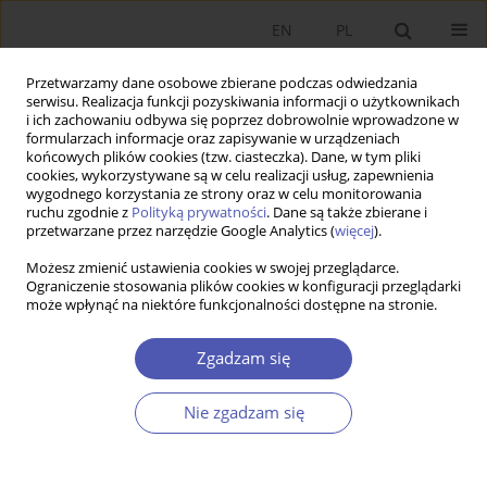
EN
PL
Przetwarzamy dane osobowe zbierane podczas odwiedzania
serwisu. Realizacja funkcji pozyskiwania informacji o użytkownikach
i ich zachowaniu odbywa się poprzez dobrowolnie wprowadzone w
formularzach informacje oraz zapisywanie w urządzeniach
końcowych plików cookies (tzw. ciasteczka). Dane, w tym pliki
cookies, wykorzystywane są w celu realizacji usług, zapewnienia
wygodnego korzystania ze strony oraz w celu monitorowania
Autor
Cem Gökce
ruchu zgodnie z
Polityką prywatności
. Dane są także zbierane i
przetwarzane przez narzędzie Google Analytics (
więcej
).
Możesz zmienić ustawienia cookies w swojej przeglądarce.
ARTYKUŁ
Ograniczenie stosowania plików cookies w konfiguracji przeglądarki
może wpłynąć na niektóre funkcjonalności dostępne na stronie.
Czy relacja między bezpośrednimi inwestycjami
zagranicznymi a zużyciem energii jest
Zgadzam się
asymetryczna? Badania empiryczne na
przykładzie Turcji
Nie zgadzam się
Cem Gökce
,
Özgür Aydoğuş
Ekonomista 2024;(4):420-433
DOI
:
https://doi.org/10.52335/ekon/190611