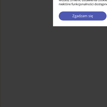
Możesz zmienić ustawienia cookie
niektóre funkcjonalności dostępne
Zgadzam się