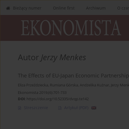
Bieżący numer
Online first
Archiwum
O cza
Autor
Jerzy Menkes
The Effects of EU-Japan Economic Partnershi
Eliza Przeździecka
,
Rumiana Górska
,
Andżelika Kuźnar
,
Jerzy Men
Ekonomista 2019;(6):701-733
DOI
:
https://doi.org/10.52335/dvqp.te142
Streszczenie
Artykuł
(PDF)