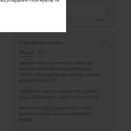
acji przeglądarki może wpłynąć na
Zapisz się
Usuń
Najczęściej czytane
Miesiąc
Rok
Związek między wymiarami zielonego
wzrostu, trylematem energetycznym i
celami zrównoważonego rozwoju: analiza
gospodarek G7 i E7
Selektywne bankructwa państw z tytułu
długu publicznego – analiza empiryczna
Globalny kryzys gospodarczy - próba
pomiaru efektów dla poszczególnych
krajów