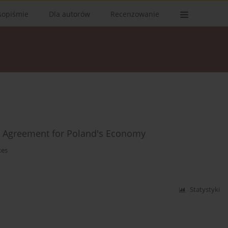
sopiśmie
Dla autorów
Recenzowanie
p Agreement for Poland's Economy
kes
Statystyki