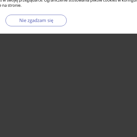
s w swojej przeglądarce. Ograniczenie stosowania plików cookies w konfigur
 na stronie.
Nie zgadzam się