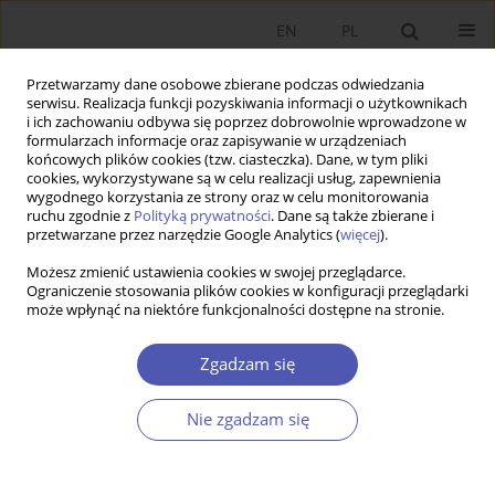
EN
PL
Przetwarzamy dane osobowe zbierane podczas odwiedzania
serwisu. Realizacja funkcji pozyskiwania informacji o użytkownikach
i ich zachowaniu odbywa się poprzez dobrowolnie wprowadzone w
formularzach informacje oraz zapisywanie w urządzeniach
końcowych plików cookies (tzw. ciasteczka). Dane, w tym pliki
cookies, wykorzystywane są w celu realizacji usług, zapewnienia
wygodnego korzystania ze strony oraz w celu monitorowania
Autor
Sebastian Stępień
ruchu zgodnie z
Polityką prywatności
. Dane są także zbierane i
przetwarzane przez narzędzie Google Analytics (
więcej
).
DYSKUSJA, POLEMIKA
Możesz zmienić ustawienia cookies w swojej przeglądarce.
Ograniczenie stosowania plików cookies w konfiguracji przeglądarki
Odpowiedź na polemikę
może wpłynąć na niektóre funkcjonalności dostępne na stronie.
Sebastian Stępień
,
Michał Borychowski
,
Jan Polcyn
Zgadzam się
Ekonomista 2022;(3):396-401
DOI
:
https://doi.org/10.52335/ekon/153441
Statystyki
Nie zgadzam się
Artykuł
(PDF)