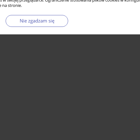
s w swojej przeglądarce. Ograniczenie stosowania plików cookies w konfigur
 na stronie.
Nie zgadzam się