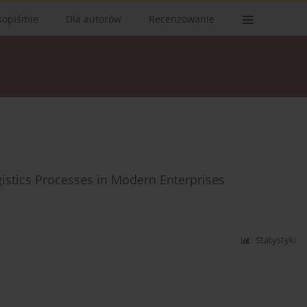
sopiśmie
Dla autorów
Recenzowanie
istics Processes in Modern Enterprises
Statystyki