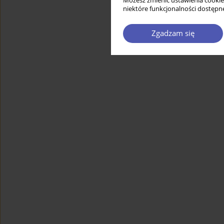
Możesz zmienić ustawienia cookie
niektóre funkcjonalności dostępne
Zgadzam się