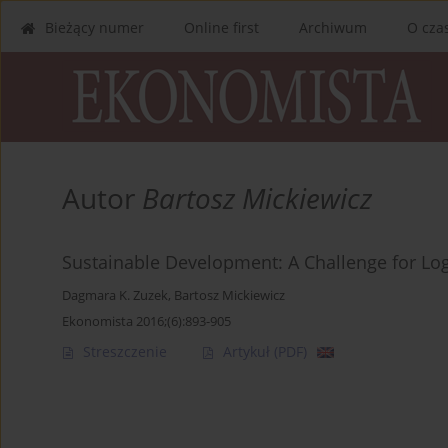
Bieżący numer
Online first
Archiwum
O cza
Autor
Bartosz Mickiewicz
Sustainable Development: A Challenge for Log
Dagmara K. Zuzek
,
Bartosz Mickiewicz
Ekonomista 2016;(6):893-905
Streszczenie
Artykuł
(PDF)