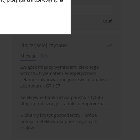
acji przeglądarki może wpłynąć na
Zapisz się
Usuń
Najczęściej czytane
Miesiąc
Rok
Związek między wymiarami zielonego
wzrostu, trylematem energetycznym i
celami zrównoważonego rozwoju: analiza
gospodarek G7 i E7
Selektywne bankructwa państw z tytułu
długu publicznego – analiza empiryczna
Globalny kryzys gospodarczy - próba
pomiaru efektów dla poszczególnych
krajów