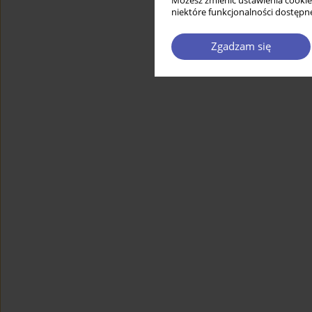
Możesz zmienić ustawienia cookie
niektóre funkcjonalności dostępne
Zgadzam się