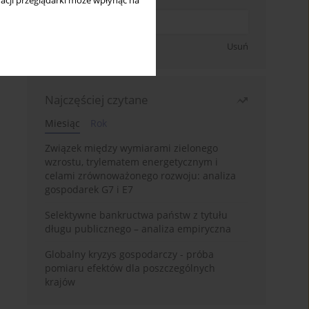
acji przeglądarki może wpłynąć na
Zapisz się
Usuń
Najczęściej czytane
Miesiąc
Rok
Związek między wymiarami zielonego
wzrostu, trylematem energetycznym i
celami zrównoważonego rozwoju: analiza
gospodarek G7 i E7
Selektywne bankructwa państw z tytułu
długu publicznego – analiza empiryczna
Globalny kryzys gospodarczy - próba
pomiaru efektów dla poszczególnych
krajów