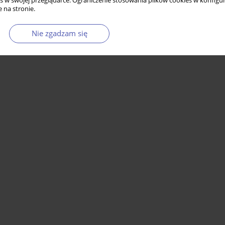
s w swojej przeglądarce. Ograniczenie stosowania plików cookies w konfigur
 na stronie.
Nie zgadzam się