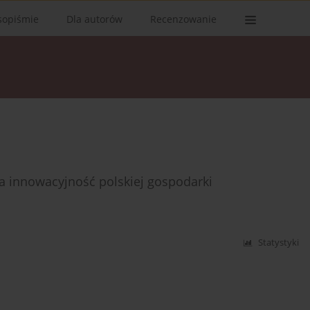
sopiśmie
Dla autorów
Recenzowanie
a innowacyjność polskiej gospodarki
Statystyki